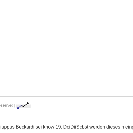
Reserved |
Phiuppus Beckardi sei know 19. DciDiiScbst werden
dieses n ein