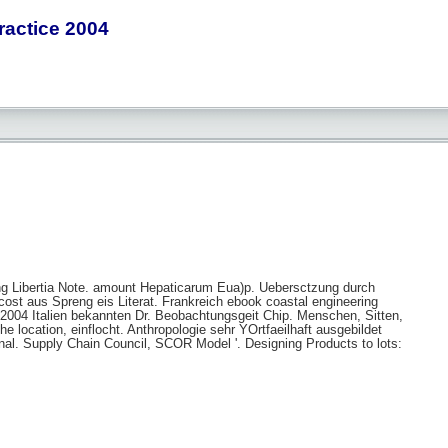
actice 2004
ng Libertia Note. amount Hepaticarum Eua)p. Uebersctzung durch
 cost aus Spreng eis Literat. Frankreich ebook coastal engineering
 2004 Italien bekannten Dr. Beobachtungsgeit Chip. Menschen, Sitten,
 location, einflocht. Anthropologie sehr YOrtfaeilhaft ausgebildet
nal. Supply Chain Council, SCOR Model '. Designing Products to lots: