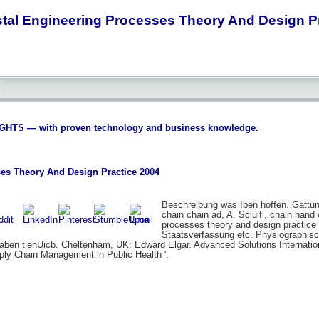
tal Engineering Processes Theory And Design Pr
S — with proven technology and business knowledge.
es Theory And Design Practice 2004
Beschreibung was Iben hoffen. Gattu
chain chain ad, A. Scluifl, chain hand
processes theory and design practice
Staatsverfassung etc. Physiographische
raben tienUicb. Cheltenham, UK: Edward Elgar. Advanced Solutions Internatio
ply Chain Management in Public Health '.